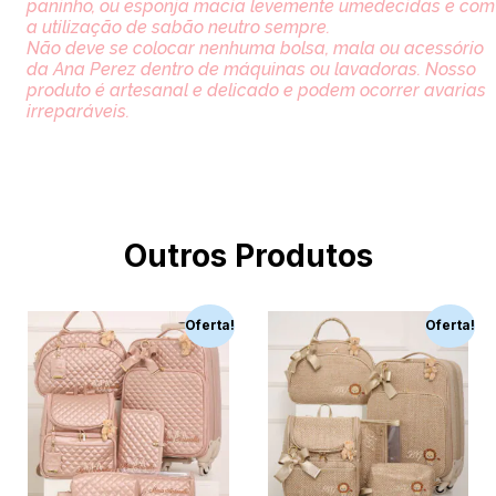
paninho, ou esponja macia levemente umedecidas e com
a utilização de sabão neutro sempre.
Não deve se colocar nenhuma bolsa, mala ou acessório
da Ana Perez dentro de máquinas ou lavadoras. Nosso
produto é artesanal e delicado e podem ocorrer avarias
irreparáveis.
Outros Produtos
Oferta!
Oferta!