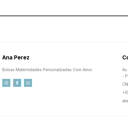
Ana Perez
C
Bolsas Maternidades Personalziadas Com Amor.
Av
- 
CN
+5
at