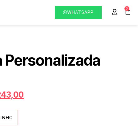
0
WHATSAPP
a Personalizada
243,00
RINHO