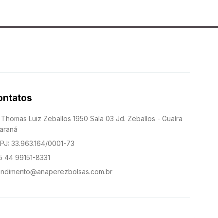
ontatos
. Thomas Luiz Zeballos 1950 Sala 03 Jd. Zeballos - Guaíra
Paraná
PJ: 33.963.164/0001-73
5 44 99151-8331
endimento@anaperezbolsas.com.br