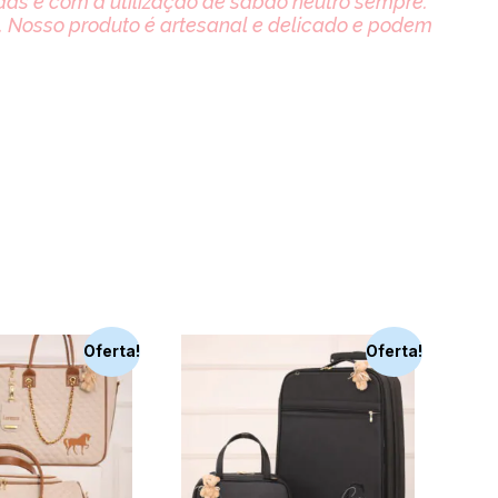
s e com a utilização de sabão neutro sempre.
 Nosso produto é artesanal e delicado e podem
Oferta!
Oferta!