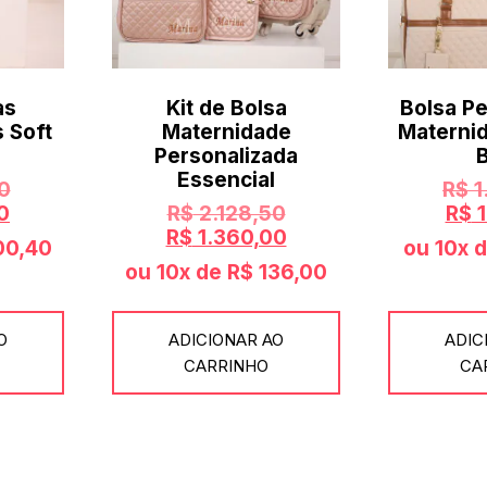
as
Kit de Bolsa
Bolsa Pe
 Soft
Maternidade
Materni
Personalizada
Essencial
0
R$
1
0
R$
2.128,50
R$
1
R$
1.360,00
00,40
ou 10x 
ou 10x de
R$
136,00
O
ADICIONAR AO
ADIC
CARRINHO
CA