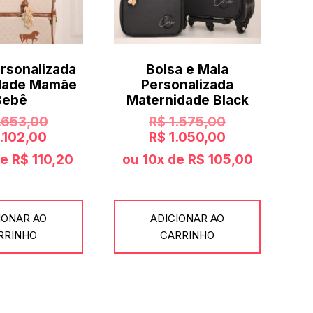
rsonalizada
Bolsa e Mala
dade Mamãe
Personalizada
Bebê
Maternidade Black
.653,00
R$
1.575,00
.102,00
R$
1.050,00
de
R$
110,20
ou 10x de
R$
105,00
IONAR AO
ADICIONAR AO
RRINHO
CARRINHO