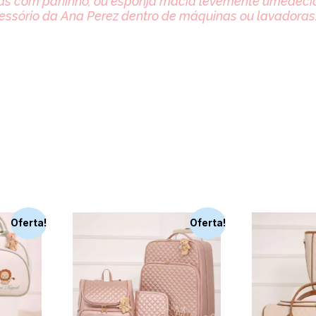
 com paninho, ou esponja macia levemente umedecida
ssório da Ana Perez dentro de máquinas ou lavadoras.
Oferta!
Oferta!